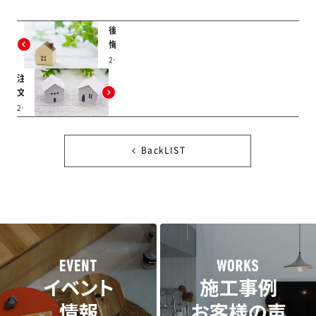
後
悔
し
2025/08/08
な
注
い
文
土
住
2025/07/15
地
宅
選
と
び
建
BackLIST
の
売
コ
住
ツ
宅
の
違
い
と
は？