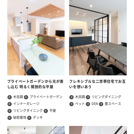
プライベートガーデンから光が差
フレキシブルな二世帯住宅でお互
し込む 明るく開放的な平屋
いを想いあう
木目調
プライベートガーデン
木目調
リビングダイニング
インナーガレージ
ペット
DEN
畳スペース
リビングダイニング
平屋
秘密基地
デッキ