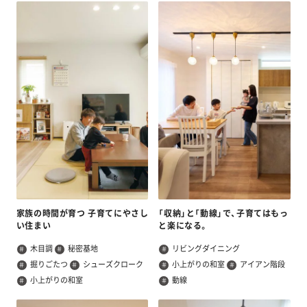
家族の時間が育つ 子育てにやさし
「収納」と「動線」で、子育てはもっ
い住まい
と楽になる。
木目調
秘密基地
リビングダイニング
掘りごたつ
シューズクローク
小上がりの和室
アイアン階段
小上がりの和室
動線